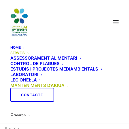
HOME
SERVEIS
ASSESSORAMENT ALIMENTARI
CONTROL DE PLAGUES
Manteniment d'aigua a
ESTUDIS I PROJECTES MEDIAMBIENTALS
LABORATORI
Andorra
LEGIONEL·LA
MANTENIMENTS D’AIGUA
CONTACTE
Manteniment
d’aigua a
Search