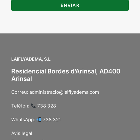
LAIFLYADEMA, S.L
Residencial Bordes d'Arinsal, AD400
Arinsal
Correu:
administracio@laiflyadema.com
Telèfon:
738 328
WhatsApp:
738 321
Avis legal