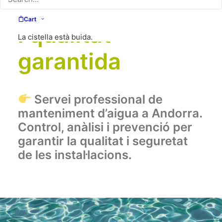
Andorra | Control
Cart
i qualitat
La cistella està buida.
garantida
Servei professional de
manteniment d’aigua a Andorra.
Control,
anàlisi i prevenció per
garantir la qualitat i seguretat
de les instal·lacions
.