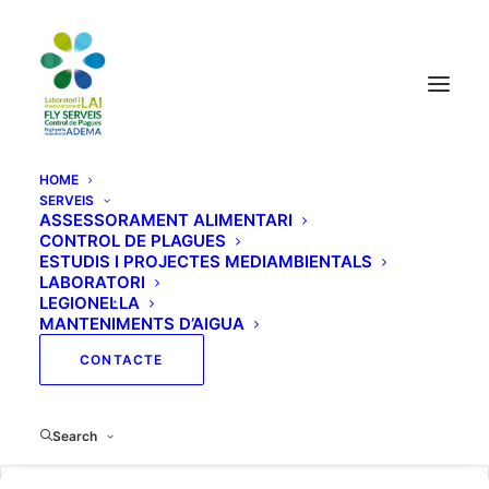
HOME
SERVEIS
ASSESSORAMENT ALIMENTARI
CONTROL DE PLAGUES
User Account
ESTUDIS I PROJECTES MEDIAMBIENTALS
LABORATORI
LEGIONEL·LA
MANTENIMENTS D’AIGUA
[eb_user_account]
CONTACTE
Search