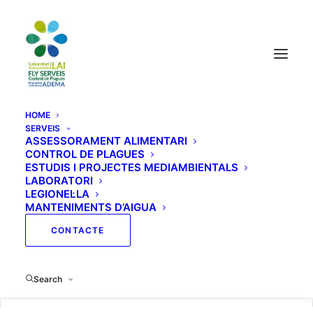
HOME
SERVEIS
ASSESSORAMENT ALIMENTARI
CONTROL DE PLAGUES
Mi cuenta
ESTUDIS I PROJECTES MEDIAMBIENTALS
LABORATORI
LEGIONEL·LA
MANTENIMENTS D’AIGUA
Inicia una sessió
CONTACTE
Obligatori
Nom d'usuari o adreça electrònica
*
Search