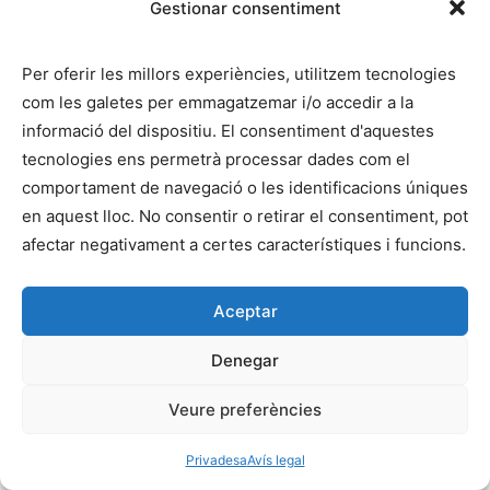
Obligatori
Gestionar consentiment
Contrasenya
*
Cart
Per oferir les millors experiències, utilitzem tecnologies
La cistella està buida.
com les galetes per emmagatzemar i/o accedir a la
Recorda'm
informació del dispositiu. El consentiment d'aquestes
tecnologies ens permetrà processar dades com el
ENTRA
comportament de navegació o les identificacions úniques
en aquest lloc. No consentir o retirar el consentiment, pot
Heu perdut la vostra contrasenya?
afectar negativament a certes característiques i funcions.
Aceptar
Denegar
Veure preferències
Privadesa
Avís legal