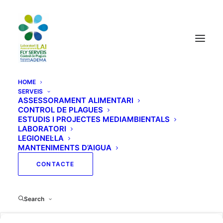
HOME
SERVEIS
ASSESSORAMENT ALIMENTARI
CONTROL DE PLAGUES
Single Course
ESTUDIS I PROJECTES MEDIAMBIENTALS
LABORATORI
LEGIONEL·LA
MANTENIMENTS D’AIGUA
CONTACTE
Search